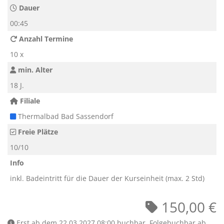
Dauer
00:45
Anzahl Termine
10 x
min. Alter
18 J.
Filiale
Thermalbad Bad Sassendorf
Freie Plätze
10/10
Info
inkl. Badeintritt für die Dauer der Kurseinheit (max. 2 Std)
150,00 €
Erst ab dem 22.03.2027 08:00 buchbar. Folgebuchbar ab