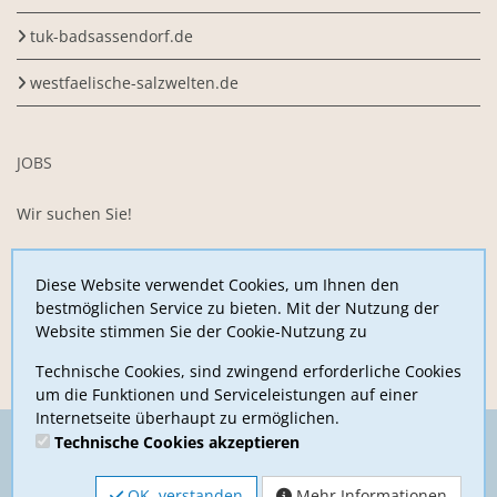
tuk-badsassendorf.de
westfaelische-salzwelten.de
JOBS
Wir suchen Sie!
Sie arbeiten gerne im Team, sind motiviert,
begeisterungsfähig und belastbar und möchten uns mit Ihrer
Diese Website verwendet Cookies, um Ihnen den
Arbeitskraft unterstützen?
bestmöglichen Service zu bieten. Mit der Nutzung der
Website stimmen Sie der Cookie-Nutzung zu
Jetzt hier bewerben
Technische Cookies, sind zwingend erforderliche Cookies
um die Funktionen und Serviceleistungen auf einer
Internetseite überhaupt zu ermöglichen.
Technische Cookies akzeptieren
Copyright 2026 Börde Therme Bad Sassendorf
Impressum
AGB
OK, verstanden
Mehr Informationen
Datenschutz
Zahlmethoden